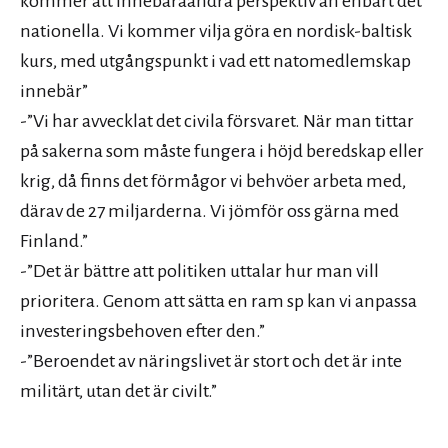
kommer att innebäraandra perspektiv än enbart det
nationella. Vi kommer vilja göra en nordisk-baltisk
kurs, med utgångspunkt i vad ett natomedlemskap
innebär”
-”Vi har avvecklat det civila försvaret. När man tittar
på sakerna som måste fungera i höjd beredskap eller
krig, då finns det förmågor vi behvöer arbeta med,
därav de 27 miljarderna. Vi jömför oss gärna med
Finland.”
-”Det är bättre att politiken uttalar hur man vill
prioritera. Genom att sätta en ram sp kan vi anpassa
investeringsbehoven efter den.”
-”Beroendet av näringslivet är stort och det är inte
militärt, utan det är civilt.”