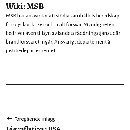
Wiki: MSB
MSB har ansvar för att stödja samhällets beredskap
för olyckor, kriser och civilt försvar. Myndigheten
bedriver även tillsyn av landets räddningstjänst, där
brandförsvaret ingår. Ansvarigt departement är
justitiedepartementet.
Inläggsnavigering
Föregående inlägg
Låg inflation i USA