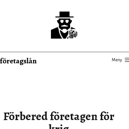
Hoppa
till
innehåll
företagslån
Meny
Förbered företagen för
krig